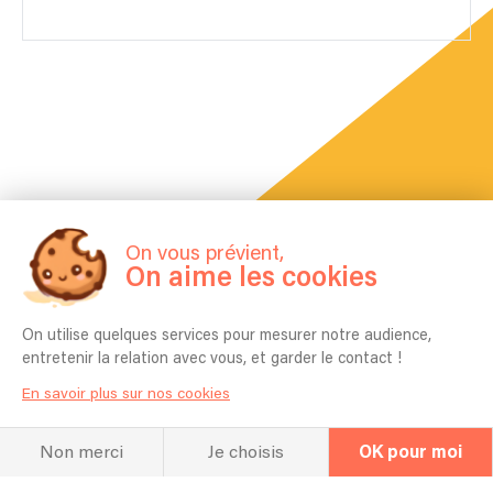
On vous prévient,
La FAQ
On aime les cookies
Questions fréquentes
On utilise quelques services pour mesurer notre audience,
entretenir la relation avec vous, et garder le contact !
Pour quel type d’événement jouez vous
En savoir plus sur nos cookies
en général ? Mariage, Entreprise,
Anniversaire etc ?
Non merci
Je choisis
OK pour moi
bars, restaurants, mairies, bowlings, maisons de
retraite, casinos, camping, vins d’honneur,