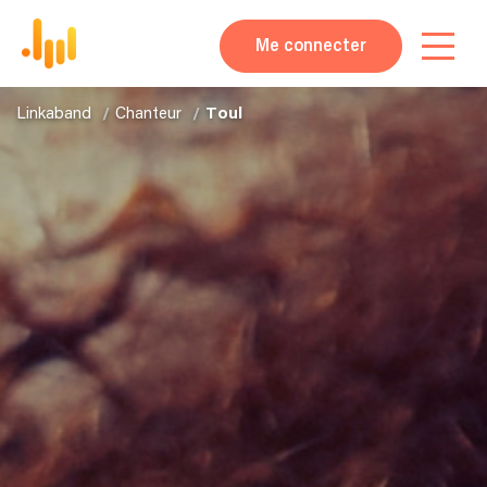
Me connecter
Linkaband
Chanteur
Toul