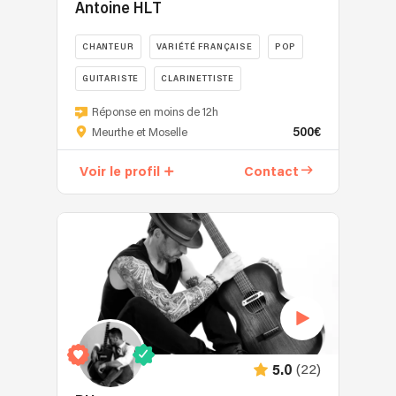
le
Antoine HLT
goût
des
CHANTEUR
VARIÉTÉ FRANÇAISE
POP
anciennes
GUITARISTE
CLARINETTISTE
chansons
françaises,
Passionné
Réponse en moins de 12h
donc
par
500€
Meurthe et Moselle
rétro
la
!
création
Voir le profil
Contact
Qui
en
n'a
général,
pas
Antoine
reconnu
tHabauLT
ou
se
fredonné
consacre
l'une
à
de
la
ces
musique
ritournelles?
depuis
(22)
5.0
En
2013.
effet,