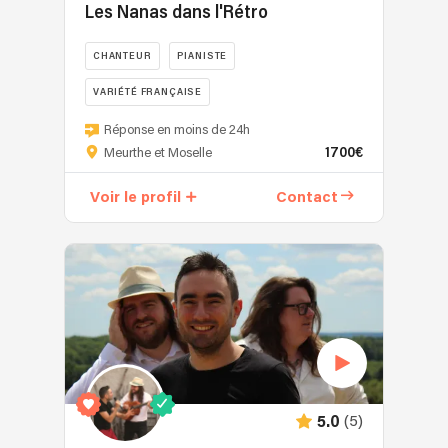
Les Nanas dans l'Rétro
CHANTEUR
PIANISTE
VARIÉTÉ FRANÇAISE
"L'élégance
Réponse en moins de 24h
à
1700€
Meurthe et Moselle
la
française"
Voir le profil
Contact
C'est
un
trio
vocal
féminin
dont
les
artistes
ont
en
(5)
5.0
commun