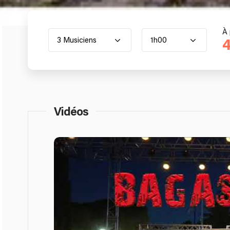
À 
3 Musiciens
1h00
4
Vidéos