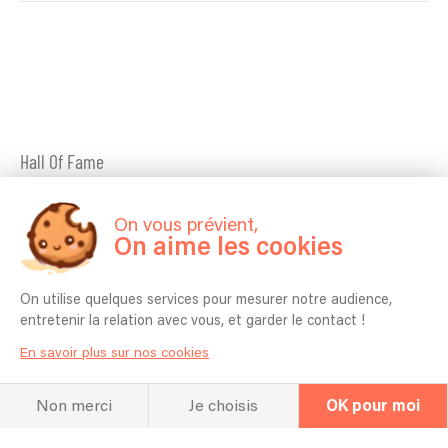
Hall Of Fame
Concerts
On vous prévient,
On aime les cookies
On utilise quelques services pour mesurer notre audience,
Concerts passés
entretenir la relation avec vous, et garder le contact !
08/04/2025 - Marseille - Piano solo
En savoir plus sur nos cookies
07/04/2025 - Marseille - Duo chant piano
Non merci
Je choisis
OK pour moi
05/04/2025 - Marseille - Animation jazduo