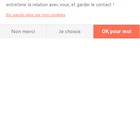
entretenir la relation avec vous, et garder le contact !
20/06/2026 - Vallon Pont d'Arc - Fête de la musique
En savoir plus sur nos cookies
06/06/2026 - Durfort - Mariage L&A
Non merci
Je choisis
OK pour moi
04/06/2026 - Nîmes - Dîner concert