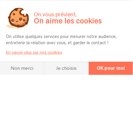
On vous prévient,
Concerts passés
On aime les cookies
22/11/2024 - Mirano (Paris 9) - La Carte Blanche
On utilise quelques services pour mesurer notre audience,
entretenir la relation avec vous, et garder le contact !
10/10/2024 - Théâtre des Étoiles (Paris 11) - Lypsinc Paris
En savoir plus sur nos cookies
06/04/2024 - Club Haussman (Paris 9) - Soirée Follivores (Spice Girls Tribute)
Non merci
Je choisis
OK pour moi
20/06/2015 - Bussy Saint Georges (77) - Fête de la musique (solo)
02/11/2013 - Théâtre du gymnase (Paris 10) - Amaproshow
22/06/2013 - L’Etage (Paris) - Scène ouverte
02/02/2008 - Théâtre du Colombier (Ville d’Avray) - Cabaret Jeunes talents