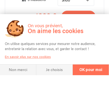
6 musiciens
3h00
1660 €
Contacter
À partir de
On vous prévient,
On aime les cookies
Autonome en matériel pour moins de 150 personnes.
On utilise quelques services pour mesurer notre audience,
entretenir la relation avec vous, et garder le contact !
En savoir plus sur nos cookies
Non merci
Je choisis
OK pour moi
La FAQ
Questions fréquentes