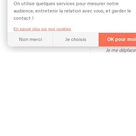
On utilise quelques services pour mesurer notre
Chanteur/Pia
audience, entretenir la relation avec vous, et garder le
contact !
1 m
En savoir plus sur nos cookies
Non merci
Je choisis
OK pour moi
Je me déplace
Henry et G
Chanteur/Pi