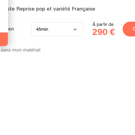
niste Reprise pop et variété Française
À partir de
usicien
45min
290 €
 sans mon matériel.
ouz
aniste + Guitariste
À partir de