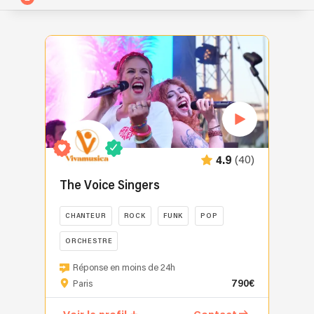
(40)
4.9
The Voice Singers
CHANTEUR
ROCK
FUNK
POP
ORCHESTRE
Une
Réponse en moins de 24h
chanteuse
790€
Paris
de
The