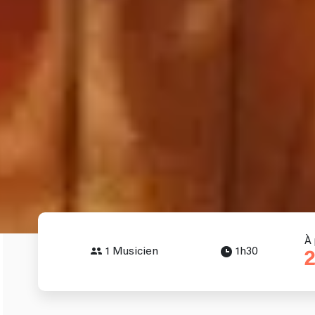
À 
1 Musicien
1h30
2