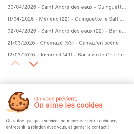
30/04/2026 - Saint André des eaux - Guinguette Les jolies gambettes
11/04/2026 - Mérléac (22) - Guinguette le Saltimb'arts
02/04/2026 - Saint André des eaux (22) - Bar asso l'éprouvette
21/03/2026 - Chemazé (53) - Camaz'en scène
12/03/2026 - Juvardeil (49) - Bar asso le Court circuit
16/01/2026 - Saint Aubin des Landes (35) - Bar asso l'Aubaine
Aperçu du répertoire
On vous prévient,
On aime les cookies
INDIGNEZ-VOUS - HK et Les Saltimbanks
On utilise quelques services pour mesurer notre audience,
Ok, Tu T'en Vas - Yves Jamait
entretenir la relation avec vous, et garder le contact !