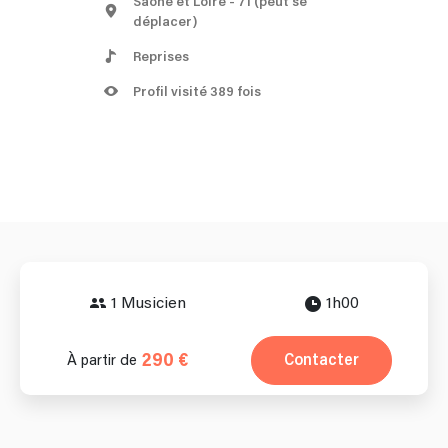
Saône et Loire
- 71
(peut se
déplacer)
Reprises
Profil visité 389 fois
1 Musicien
1h00
290 €
Contacter
À partir de