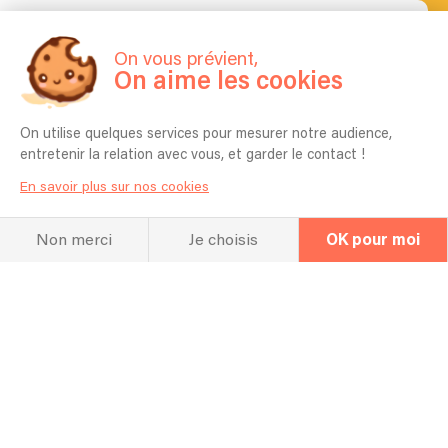
La FAQ
Questions fréquentes
On vous prévient,
On aime les cookies
On utilise quelques services pour mesurer notre audience,
Pouvez-vous apprendre une chanson
entretenir la relation avec vous, et garder le contact !
spécifique pour mon événement ?
En savoir plus sur nos cookies
oui
Non merci
Je choisis
OK pour moi
Est-il possible de choisir les chansons
qui seront jouées ?
oui
Quelles sont vos références ?
internationales
Pouvez-vous vous déplacer ? dans quel