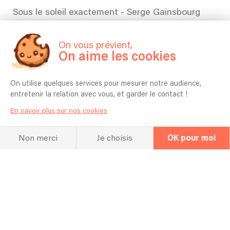
Sous le soleil exactement - Serge Gainsbourg
Les sucettes - Serge Gainsbourg
On vous prévient,
Harley Davidson - Brigitte Bardot
On aime les cookies
Aux armes et caetera - Serge Gainsbourg
On utilise quelques services pour mesurer notre audience,
Sorry Angel - Serge Gainsbourg
entretenir la relation avec vous, et garder le contact !
En savoir plus sur nos cookies
Comic Strip - Serge Gainsbourg, Brigitte Bardot
Les p'tits papiers - Regine
Non merci
Je choisis
OK pour moi
Ballade de Melody Nelson - Serge Gainsbourg, Jane Birkin
Poupée de cire, poupée de son - France Gall
La FAQ
Questions fréquentes