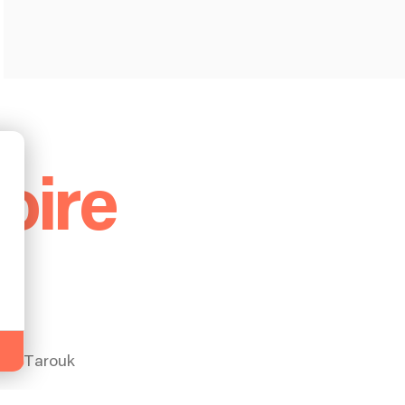
oire
re
 Al Tarouk