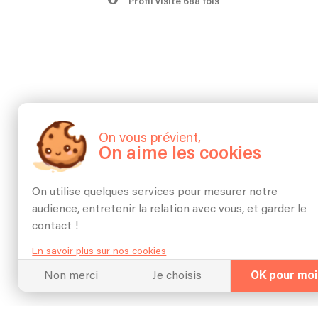
Profil visité 688 fois
Hall Of Fame
On vous prévient,
Répert
On aime les cookies
On utilise quelques services pour mesurer notre
audience, entretenir la relation avec vous, et garder le
contact !
En savoir plus sur nos cookies
Aperçu du répertoi
Non merci
Je choisis
OK pour moi
September Remix - Dj