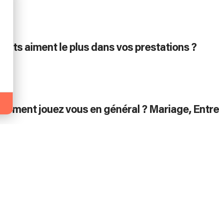
e
ients aiment le plus dans vos prestations ?
énement jouez vous en général ? Mariage, Entre
mande
s faut-il pour l'installation ?