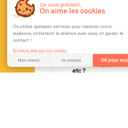
Les instruments nécessair
On vous prévient,
On aime les cookies
On utilise quelques services pour mesurer notre
Qu’est-ce que vos cl
audience, entretenir la relation avec vous, et garder le
contact !
Ma présence scénique
En savoir plus sur nos cookies
Non merci
Je choisis
OK pour moi
Pour quel type d’év
etc ?
Les événements de la de
Combien de temps vou
Minimum 30mn