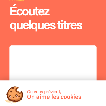
Écoutez
quelques titres
On vous prévient,
On aime les cookies