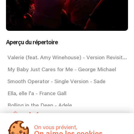
Aperçu du répertoire
Valerie (feat. Amy Winehouse) - Version Revisited - Amy Winehouse, Mark Ronson
My Baby Just Cares for Me - George Michael
Smooth Operator - Single Version - Sade
Ella, elle l'a - France Gall
Rolling in the Deep - Adele
Goodbye Marylou - Live à l'Accor Arena, 2023 - Michel Polnareff
On vous prévient,
Proud Mary - Tina Turner