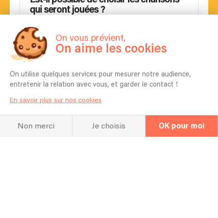
qui seront jouées ?
Oui
On vous prévient,
Pouvez-vous apprendre une chanson
On aime les cookies
spécifique pour mon événement ?
Ouu
On utilise quelques services pour mesurer notre audience,
entretenir la relation avec vous, et garder le contact !
La chanteuse (ou chanteur) présente
En savoir plus sur nos cookies
dans les vidéos sera-t-elle la même ?
Oui
Non merci
Je choisis
OK pour moi
Pouvez-vous ajouter un ou une
chanteur(se) à votre formation ?
Selon le besoin
Quels instruments auront les artistes ?
Traditionnelles (N'goni, Taman, calebasse ect..) et