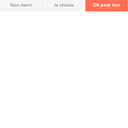
Non merci
Je choisis
OK pour moi
07/05/2022 - Palaiseau - Cocktail (Privé)
06/05/2022 - Paris - Soirée anniversaire (Privé)
14/03/2022 - Megeve - DAKOTA aux 5 Rues
Aperçu du répertoire
Dakota - Stereophonics
Royals - Lorde
All You Need Is Love - Remastered 2009 - The Beatles
Mr. Jones - Counting Crows