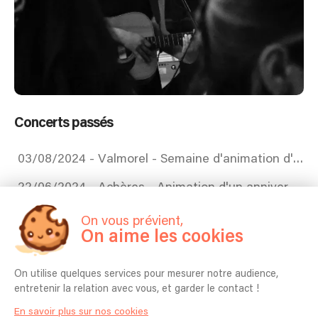
Concerts passés
03/08/2024 - Valmorel - Semaine d'animation d'un resort Club Med
22/06/2024 - Achères - Animation d'un anniversaire chez un particulier
21/06/2024 - Maisons-Alfort - Animation d'un restaurant
On vous prévient,
On aime les cookies
29/02/2024 - Paris - Scène acoustique dans un bar
26/08/2023 - Alsace - Vin d'honneur de mariage - Chant acoustique
On utilise quelques services pour mesurer notre audience,
entretenir la relation avec vous, et garder le contact !
03/06/2023 - Boulogne-Billancourt - Animation d'un anniversaire chez un particulier
En savoir plus sur nos cookies