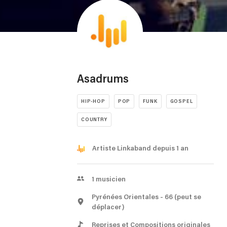
Asadrums
HIP-HOP
POP
FUNK
GOSPEL
COUNTRY
Artiste Linkaband depuis 1 an
1
musicien
Pyrénées Orientales
- 66
(peut se
déplacer)
Reprises et Compositions originales