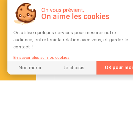
Quel espace vous faut
On vous prévient,
On aime les cookies
Juste de quoi à installer m
On utilise quelques services pour mesurer notre
audience, entretenir la relation avec vous, et garder le
Pour quel type d’év
contact !
etc ?
Mariage, baptême, annivers
En savoir plus sur nos cookies
Non merci
Je choisis
OK pour moi
Combien de temps vou
15minutes
Est-il possible de ch