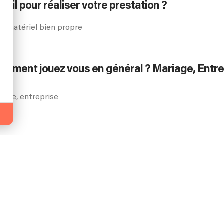
-il pour réaliser votre prestation ?
on matériel bien propre
énement jouez vous en général ? Mariage, Entre
aire, entreprise
s faut-il pour l'installation ?
oisir les chansons qui seront jouées ?