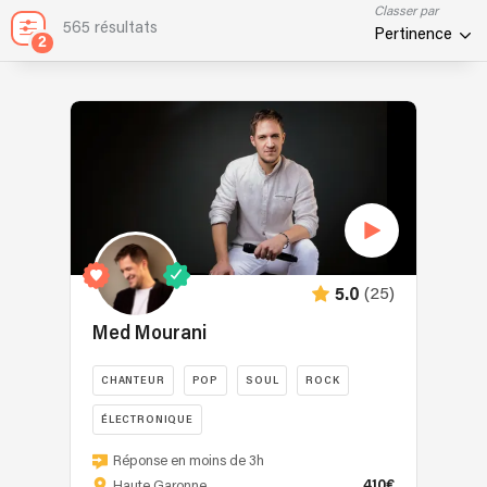
Classer par
565 résultats
Pertinence
2
(25)
5.0
Med Mourani
CHANTEUR
POP
SOUL
ROCK
ÉLECTRONIQUE
Med
Réponse en moins de 3h
Mourani
410€
Haute Garonne