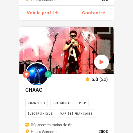
est
un
Voir le profil
Contact
chanteur
professionnel
évoluant
à
Toulouse
et
ses
environs
lors
de
(22)
5.0
concerts
publics
CHAAC
(restaurants,
bars)
CHANTEUR
GUITARISTE
POP
et
ÉLECTRONIQUE
VARIÉTÉ FRANÇAISE
privés
(mariages,
Offrez
Réponse en moins de 6h
concerts
à
260€
Haute Garonne