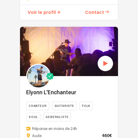
à
vos
domicile,
invités
Voir le profil
Contact
anniversaires,
ou
soirées
clients
d’entreprise).
une
Un
soirée
univers
de
moderne
folie,
mêlant
ambiance
la
garantie
musique
!
Pop,
Un
Soul
brin
et
de
Elyonn L'Enchanteur
Rock,
Boom
Med
Boom
CHANTEUR
GUITARISTE
FOLK
Mourani
…
reprend
SOUL
GENERALISTE
Une
des
pincée
Dans
Réponse en moins de 24h
titres
d’harmonica…
un
460€
Aude
d’artistes