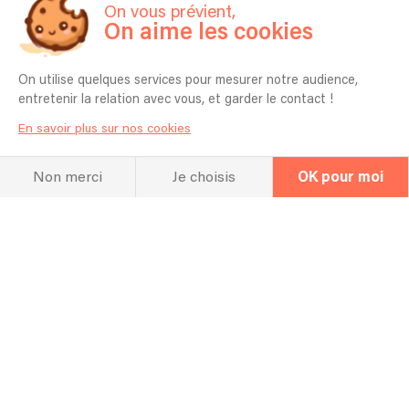
On vous prévient,
On aime les cookies
Prix & Formules
Sélectionnez la formule de
On utilise quelques services pour mesurer notre audience,
entretenir la relation avec vous, et garder le contact !
votre choix
En savoir plus sur nos cookies
Non merci
Je choisis
OK pour moi
Apach - L'homme-orchestre
Guitare, voix, batterie, didgeridoo, mandole, handpan,
trompette, harmonica, violon, mandoline ...
1 musicien
2h00