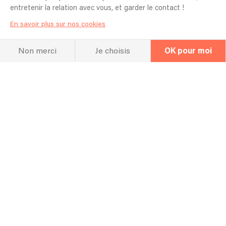
Les Deux Soleils - Antimatière
entretenir la relation avec vous, et garder le contact !
En savoir plus sur nos cookies
Non merci
Je choisis
OK pour moi
La FAQ
Questions fréquentes
Pour quel type d’événement jouez vous
en général ? Mariage, Entreprise,
Anniversaire etc ?