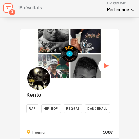
Classer par
18 résultats
Pertinence
3
Kento
RAP
HIP-HOP
REGGAE
DANCEHALL
Kento
est
580€
un
Réunion