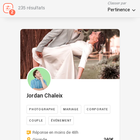
Classer par
235 résultats
Pertinence
2
Jordan Chaleix
PHOTOGRAPHE
MARIAGE
CORPORATE
COUPLE
ÉVÉNEMENT
Je
Réponse en moins de 48h
suis
240€
Gironde