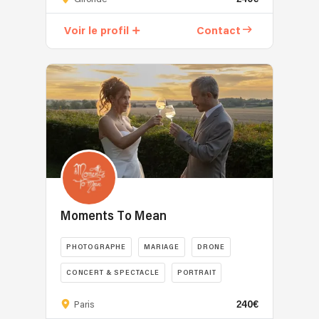
photographe
en
Voir le profil
Contact
Gironde
et
je
crée
des
images
naturelles,
lumineuses
et
qui
vous
ressemblent.
Moments To Mean
Que
ce
PHOTOGRAPHE
MARIAGE
DRONE
soit
CONCERT & SPECTACLE
PORTRAIT
pour
un
Moments
240€
Paris
portrait
To