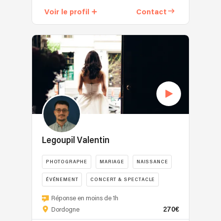
professionnel,
Mean
Voir le profil
Contact
une
est
séance
une
pour
agence
particulier,
événementielle
un
qui
événement
réunit
ou
la
un
photographie,
mariage,
la
j’aborde
musique
chaque
live
projet
et
Legoupil Valentin
avec
les
la
spectacles
PHOTOGRAPHE
MARIAGE
NAISSANCE
même
vivants
intention
(danse,
ÉVÉNEMENT
CONCERT & SPECTACLE
:
DJ,
📸
mettre
Réponse en moins de 1h
performances
Valentin
l’humain
270€
Dordogne
artistiques).
Legoupil
au