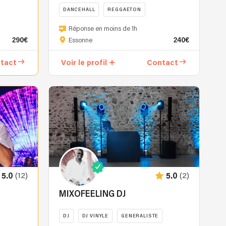
DANCEHALL
REGGAETON
La
Réponse en moins de 1h
musique
290€
240€
Essonne
EDM,
ce
tact
Voir le profil
Contact
n'est
pas
que
des
"boum-
boum"
!
Vous
en
écoutez
(12)
(2)
5.0
5.0
à
la
MIXOFEELING DJ
radio,
sans
DJ
DJ VINYLE
GENERALISTE
même