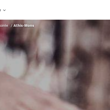
e
oirée
Athis-Mons