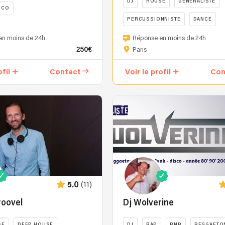
DJ
HOUSE
GENERALISTE
SCO
live
PERCUSSIONNISTE
DANCE
et
transitions
Pourquoi
en moins de 24h
Réponse en moins de 24h
millimétrées,
nous
250€
Paris
je
choisir
transforme
?
ofil
Contact
Voir le profil
Con
chaque
Choisir
soirée
le
en
bon
une
DJ
expérience
pour
musicale
un
inoubliable.
mariage
Mon
ou
l,
objectif
ent
un
IVE
?
événement
(11)
5.0
Créer
n’est
une
jamais
roovel
Dj Wolverine
vibe
anodin
unique
:
SE
DEEP HOUSE
DJ
RAP
RNB
REGGAETO