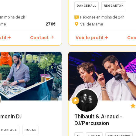
DANCEHALL
REGGAETON
🔥
en moins de 2h
Réponse en moins de 24h
IVE,
DJ
270€
arne
Val de Marne
FARK
enflamme
ofil
Contact
Voir le profil
Con
les
ls
platines
avec
un
son
sur-
mesure
pour
chaque
public.
Entre
sets
imonin DJ
Thibault & Arnaud -
explosifs,
DJ/Percussion
remix
TRONIQUE
HOUSE
en