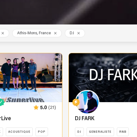
Athis-Mons, France
DJ
(21)
5.0
rLive
DJ FARK
K
ACOUSTIQUE
POP
DJ
GENERALISTE
RNB