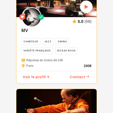
de
chef
de
choeur
(68)
5.0
et
pianiste,
MV
Repérée
à
CHANTEUR
JAZZ
SWING
12
ans
VARIÉTÉ FRANÇAISE
BOSSA NOVA
par
MV
Réponse en moins de 24h
son
vous
240€
Paris
professeur
convie
de
à
Voir le profil
Contact
musique
une
puis
promenade
finaliste
musicale
du
sur
Sankofa
les
Soul
continents
contest