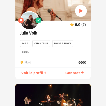
(7)
5.0
Julia Volk
JAZZ
CHANTEUR
BOSSA NOVA
SOUL
Juriste
660€
Nord
de
formation,
Voir le profil
Contact
Julia
est
aussi
et
surtout
fille