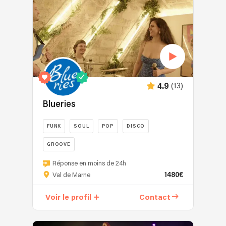
(13)
4.9
Blueries
FUNK
SOUL
POP
DISCO
GROOVE
Nous
Réponse en moins de 24h
sommes
1480€
Val de Marne
un
groupe
Voir le profil
Contact
spécialisé
dans