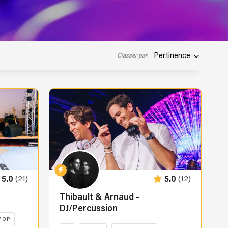
Pertinence
Classer par
(21)
(12)
5.0
5.0
Thibault & Arnaud -
DJ/Percussion
POP