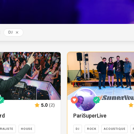
DJ
(2)
5.0
rd
PariSuperLive
RALISTE
HOUSE
DJ
ROCK
ACOUSTIQUE