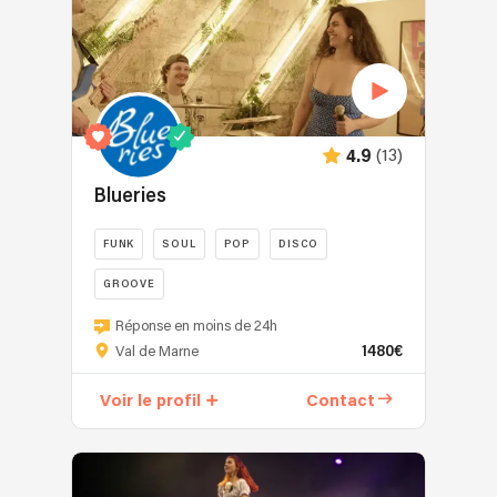
(13)
4.9
Blueries
FUNK
SOUL
POP
DISCO
GROOVE
Nous
Réponse en moins de 24h
sommes
1480€
Val de Marne
un
groupe
Voir le profil
Contact
spécialisé
dans
la
reprise