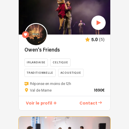
de
Funk,
Soul,
Disco,
Pop
et
(5)
5.0
Groove.
Nous
Owen's Friends
proposons
plusieurs
IRLANDAISE
CELTIQUE
configurations
TRADITIONNELLE
ACOUSTIQUE
(de
2
Le
MUSIQUES DU MONDE
Réponse en moins de 12h
à
groupe
1690€
Val de Marne
5
Owen’s
musiciens
Friends
Voir le profil
Contact
:
vous
batterie,
embarque
guitare,
dans
synthé,
un