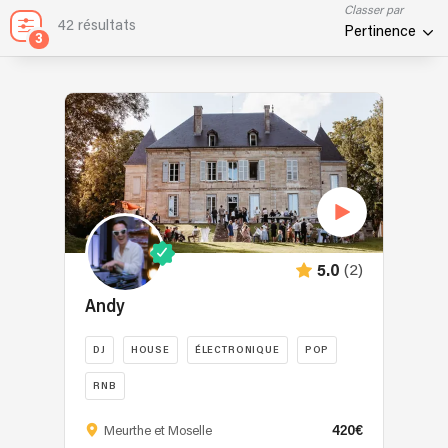
Classer par
42 résultats
Pertinence
3
(2)
5.0
Andy
DJ
HOUSE
ÉLECTRONIQUE
POP
RNB
Andy,
420€
Meurthe et Moselle
le