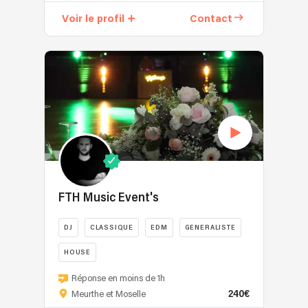
DJ
Voir le profil
Contact
de
Glowup
se
fera
un
plaisir
de
vous
accompagner
lors
de
votre
FTH Music Event's
soirée
dansante,
DJ
CLASSIQUE
EDM
GENERALISTE
il
est
HOUSE
également
FTH
Réponse en moins de 1h
possible
Music
240€
Meurthe et Moselle
de
Event's