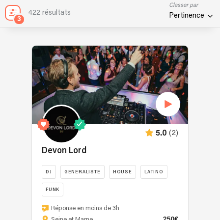
Classer par
422 résultats
Pertinence
3
(2)
5.0
Devon Lord
DJ
GENERALISTE
HOUSE
LATINO
FUNK
DJ
Réponse en moins de 3h
spécialisé
250€
Seine et Marne