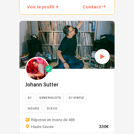
de
Voir le profil
Contact
10
ans,
je
fais
vibrer
les
lieux
et
les
publics
à
travers
Johann Sutter
des
univers
DJ
GENERALISTE
DJ VINYLE
musicaux
variés.
HOUSE
DISCO
Mon
Johann
expérience
Réponse en moins de 48h
Sutter
m’a
330€
Haute Savoie
débute
amené