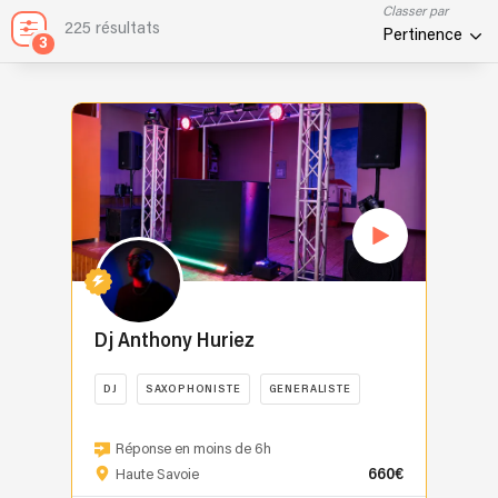
Classer par
225 résultats
Pertinence
3
Dj Anthony Huriez
DJ
SAXOPHONISTE
GENERALISTE
DJ
depuis
Réponse en moins de 6h
660€
plus
Haute Savoie