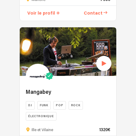
Normandie,
Money
Voir le profil
Contact
Time-
time
propose
des
reprises
de
tous
bords
avec
une
relecture
jazzy/electro/lounge.
Mangabey
Une
ambiance
DJ
FUNK
POP
ROCK
suave
ÉLECTRONIQUE
et
décontracté,
Mangabey,
1320€
Ille et Vilaine
classy,
c'est