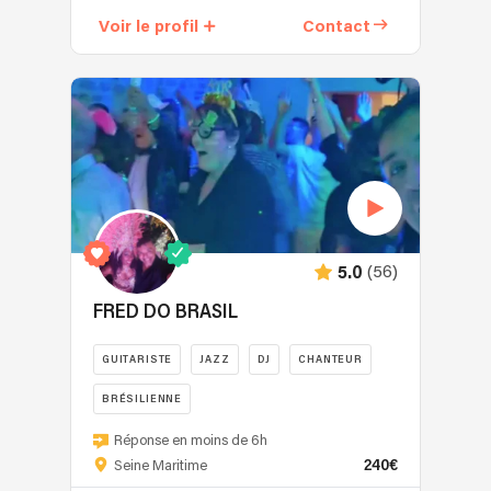
et
un
Voir le profil
Contact
fédératrice.
collectif
de
Dee
Jay's
et
de
musiciens
au
service
de
(56)
5.0
votre
ambiance
FRED DO BRASIL
musicale.
Mangabey
GUITARISTE
JAZZ
DJ
CHANTEUR
vous
propose
BRÉSILIENNE
également
Vous
Réponse en moins de 6h
des
souhaitez
240€
Seine Maritime
animations
une