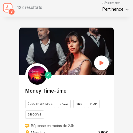
Classer par
122 résultats
Pertinence
3
Money Time-time
ÉLECTRONIQUE
JAZZ
RNB
POP
GROOVE
Basé
Réponse en moins de 24h
en
790€
Manche