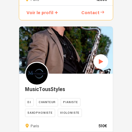
choisir
?
Voir le profil
Contact
Choisir
le
bon
DJ
pour
un
mariage
ou
un
événement
n’est
jamais
MusicTousStyles
anodin
:
DJ
CHANTEUR
PIANISTE
l’ambiance
SAXOPHONISTE
VIOLONISTE
musicale
est
MusiqueTousStyles
510€
Paris
au
est