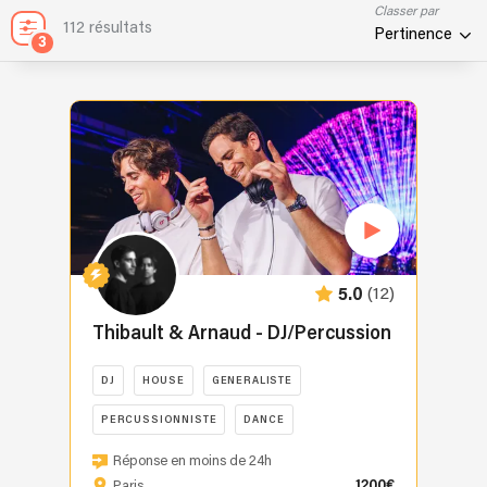
Classer par
112 résultats
Pertinence
3
(12)
5.0
Thibault & Arnaud - DJ/Percussion
DJ
HOUSE
GENERALISTE
PERCUSSIONNISTE
DANCE
Pourquoi
Réponse en moins de 24h
nous
1200€
Paris