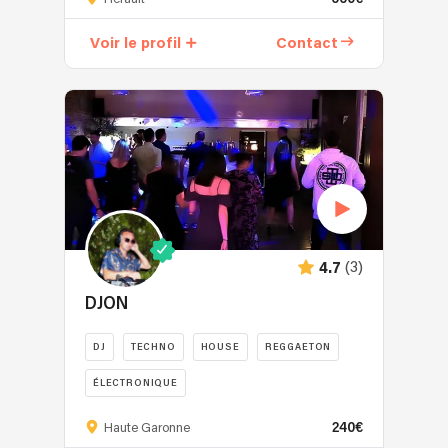
-
Show
Voir le profil
Contact
Percussion
Live
(Bagatelle,
Nao
Beach,
Shellona,
Casa
Amor
St
Tropez,
(3)
4.7
Rosewood,
Le
DJON
Toiny
Hotel,
DJ
TECHNO
HOUSE
REGGAETON
Gyp
ÉLECTRONIQUE
Sea,
Christopher
Enchanté
240€
Haute Garonne
Hotel,
!