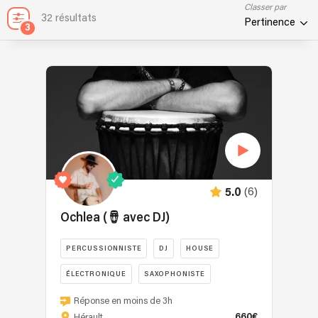
Classer par
32 résultats
Pertinence
3
(6)
5.0
Ochlea (🪘 avec DJ)
PERCUSSIONNISTE
DJ
HOUSE
ÉLECTRONIQUE
SAXOPHONISTE
Ochlea
Réponse en moins de 3h
Music
660€
Hérault