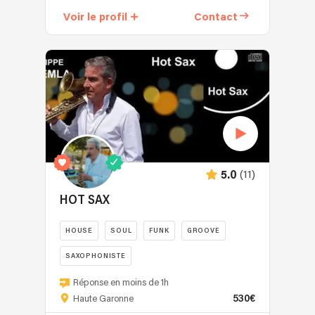
La
Moi
Voir le profil
Contact
Petite
c'est
Plage,
Jonathan,
Playa
Je
Amor,
suis
etc)
DJ
📍
Producteur
Été
au
-
nord
Sud
de
de
Toulouse.
France
(11)
5.0
Spécialisé
Option
dans
HOT SAX
1
la
:
création
HOUSE
SOUL
FUNK
GROOVE
🪘
d'ambiances
Percussionniste
et
SAXOPHONISTE
Live
rythmes
Hot
pour
Réponse en moins de 1h
modernes.
Sax
compléter
530€
Haute Garonne
Je
est
votre