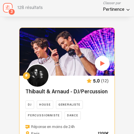
Classer par
128 résultats
Pertinence
3
(12)
5.0
Thibault & Arnaud - DJ/Percussion
DJ
HOUSE
GENERALISTE
PERCUSSIONNISTE
DANCE
Pourquoi
Réponse en moins de 24h
nous
1200€
Paris