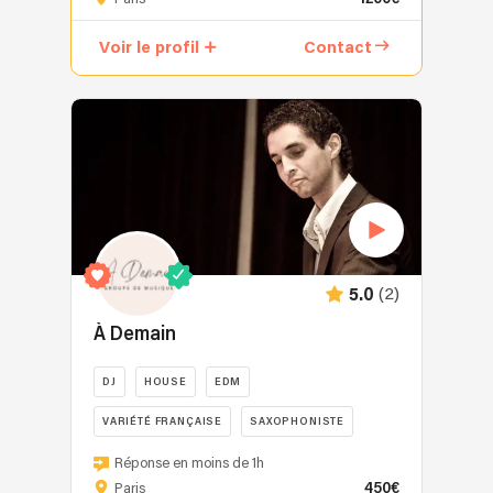
choisir
?
Voir le profil
Contact
Choisir
le
bon
DJ
pour
un
mariage
ou
un
événement
(2)
5.0
n’est
jamais
À Demain
anodin
:
DJ
HOUSE
EDM
l’ambiance
VARIÉTÉ FRANÇAISE
SAXOPHONISTE
musicale
est
DJ
Réponse en moins de 1h
au
généraliste
450€
Paris