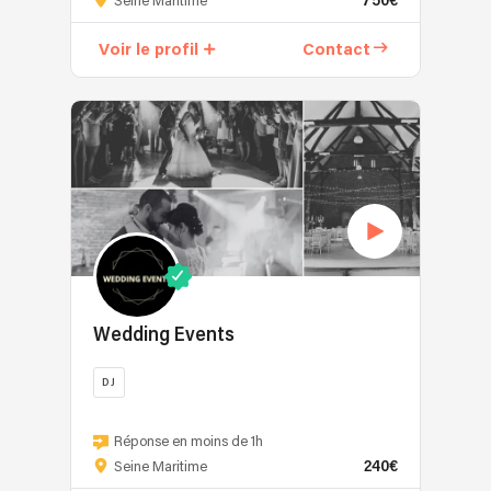
750€
signature
Seine Maritime
pour
Voir le profil
Contact
événements
chics.
DJ
professionnelle
depuis
1992,
je
compose
depuis
plus
de
trente
Wedding Events
ans
la
DJ
bande
son
Wedding
de
Events
Réponse en moins de 1h
soirées
240€
vous
Seine Maritime
et
propose