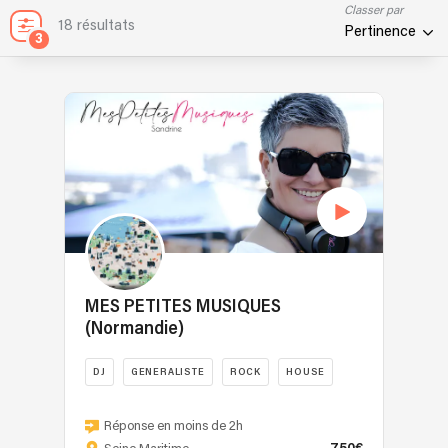
Classer par
18 résultats
Pertinence
3
MES PETITES MUSIQUES
(Normandie)
DJ
GENERALISTE
ROCK
HOUSE
Sandrine,
Djette
Réponse en moins de 2h