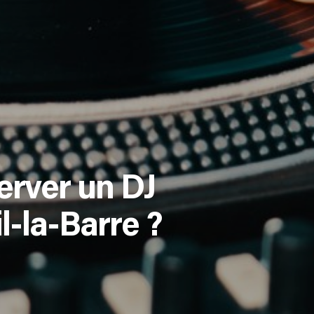
erver un DJ
l-la-Barre ?