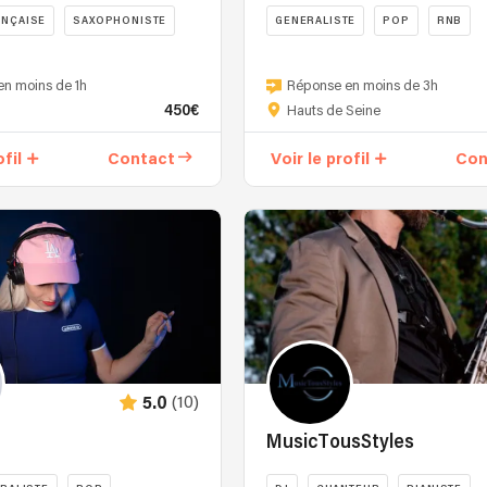
ANÇAISE
SAXOPHONISTE
GENERALISTE
POP
RNB
Bonjour,
30
n moins de 1h
Réponse en moins de 3h
and
450€
Hauts de Seine
d'activité
musicale
ofil
Contact
Voir le profil
Con
en
tant
que
s,
Guitariste,
et
professeur
e
de
Musique
depuis
12
(10)
5.0
ans
et
MusicTousStyles
(
5