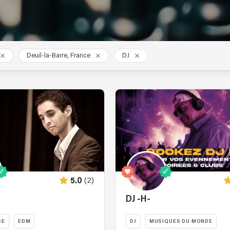
Deuil-la-Barre, France
DJ
(2)
5.0
n
DJ -H-
SE
EDM
DJ
MUSIQUES DU MONDE