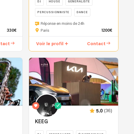
DJ
HOUSE
GENERALISTE
PERCUSSIONNISTE
DANCE
Pourquoi
Réponse en moins de 24h
nous
330€
1200€
Paris
choisir
?
tact
Voir le profil
Contact
Choisir
le
bon
DJ
pour
un
mariage
ou
un
événement
(36)
5.0
n’est
jamais
KEEG
anodin
: