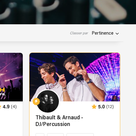
Pertinence
Classer par
(4)
(12)
4.9
5.0
Thibault & Arnaud -
DJ/Percussion