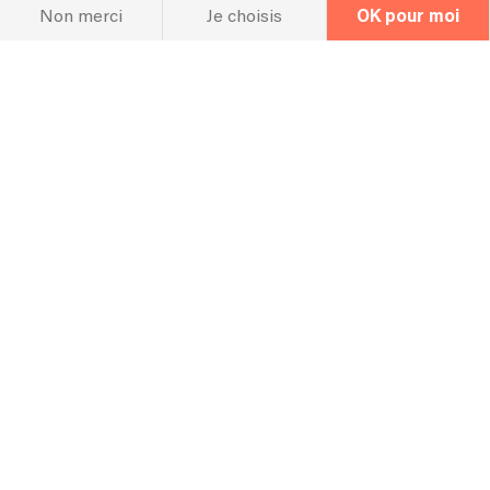
chanteur(se) à votre formation ?
Non merci
Je choisis
OK pour moi
Oui
Quels instruments auront les artistes ?
Guitare / contrebasse /chant
Suivant