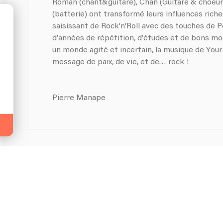
Roman (chant&guitare), Chan (Guitare & choeurs
(batterie) ont transformé leurs influences rich
saisissant de Rock’n’Roll avec des touches de P
d’années de répétition, d’études et de bons 
un monde agité et incertain, la musique de Your HuckleBerr
message de paix, de vie, et de… rock !
Pierre Manape