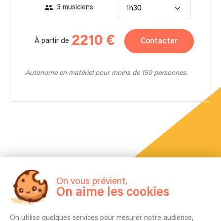
3 musiciens
1h30
2210 €
Contacter
À partir de
Autonome en matériel pour moins de 150 personnes.
On vous prévient,
On aime les cookies
La FAQ
Questions fréquentes
On utilise quelques services pour mesurer notre audience,