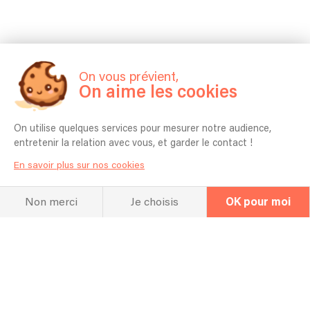
Hall Of Fame
Concerts et
On vous prévient,
On aime les cookies
répertoire
On utilise quelques services pour mesurer notre audience,
entretenir la relation avec vous, et garder le contact !
En savoir plus sur nos cookies
Concerts passés
Non merci
Je choisis
OK pour moi
15/04/2023 - Paris - prestation piano solo pour un anniversaire
08/04/2023 - auffargis - prestation pour le vin d'honneur d'un mariage
01/04/2023 - Antony - prestation piano solo restaurant gastronomique