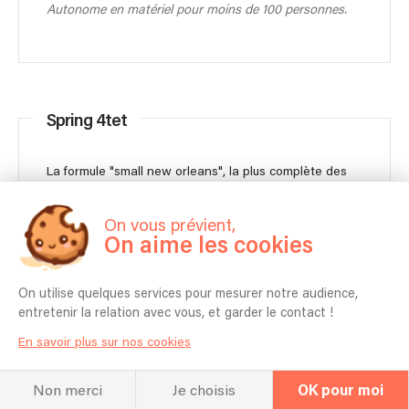
Autonome en matériel pour moins de 100 personnes.
Spring 4tet
La formule "small new orleans", la plus complète des
petites formations vintage, musique des années 1920 à
1940.
On vous prévient,
On aime les cookies
4 musiciens
1h00
On utilise quelques services pour mesurer notre audience,
entretenir la relation avec vous, et garder le contact !
1370 €
Contacter
À partir de
En savoir plus sur nos cookies
Non merci
Je choisis
OK pour moi
Autonome en matériel pour moins de 100 personnes.