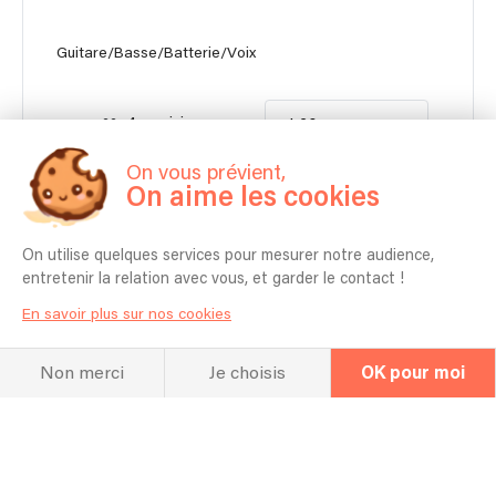
Guitare/Basse/Batterie/Voix
4 musiciens
1h30
On vous prévient,
1850 €
On aime les cookies
Contacter
À partir de
On utilise quelques services pour mesurer notre audience,
Autonome en matériel pour moins de 150 personnes.
entretenir la relation avec vous, et garder le contact !
En savoir plus sur nos cookies
Non merci
Je choisis
OK pour moi