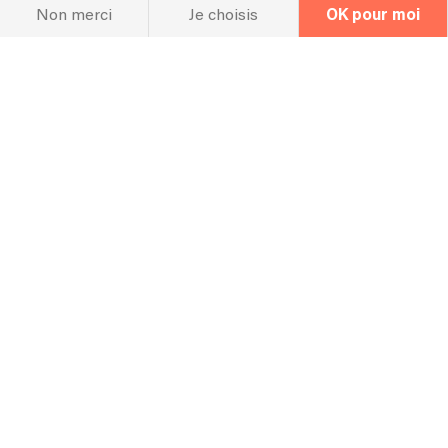
Non merci
Je choisis
OK pour moi
La FAQ
Questions fréquentes
Pouvez-vous apprendre une chanson
spécifique pour mon événement ?
Oui
Quel espace vous faut-il pour réaliser
votre prestation ?
Plateau de 4m minimum