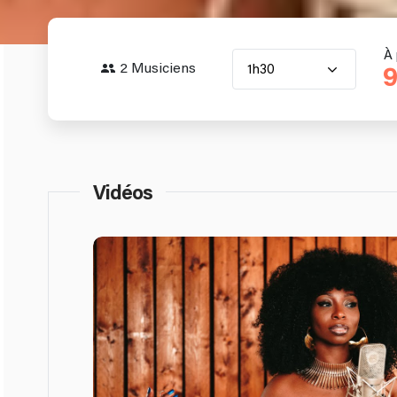
À 
2 Musiciens
1h30
9
Vidéos