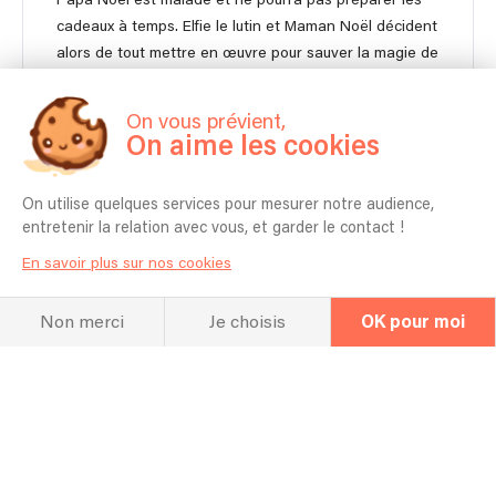
cadeaux à temps. Elfie le lutin et Maman Noël décident
alors de tout mettre en œuvre pour sauver la magie de
Noël. Entre chansons, humour, participation des
enfants et aventures féeriques, les deux personnages
On vous prévient,
entraînent le public dans une histoire pleine de
On aime les cookies
surprises et d’émotions. Durée : 45 minutes
On utilise quelques services pour mesurer notre audience,
entretenir la relation avec vous, et garder le contact !
2 musiciens
30min
En savoir plus sur nos cookies
550 €
Contacter
À partir de
Non merci
Je choisis
OK pour moi
Autonome en matériel pour moins de 150 personnes.