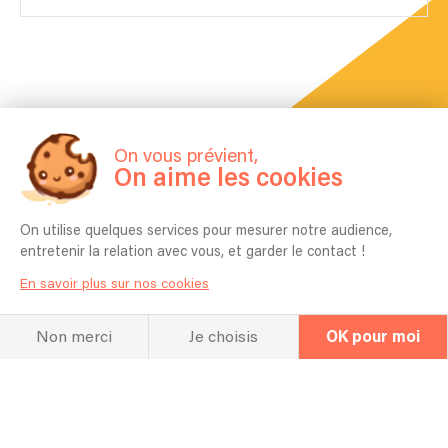
On vous prévient,
On aime les cookies
La FAQ
On utilise quelques services pour mesurer notre audience,
Questions fréquentes
entretenir la relation avec vous, et garder le contact !
En savoir plus sur nos cookies
Pour quel type d’événement jouez vous
Non merci
Je choisis
OK pour moi
en général ? Mariage, Entreprise,
Anniversaire etc ?
Festival, fête de village, mariage, anniversaire...
Combien de temps vous faut-il pour